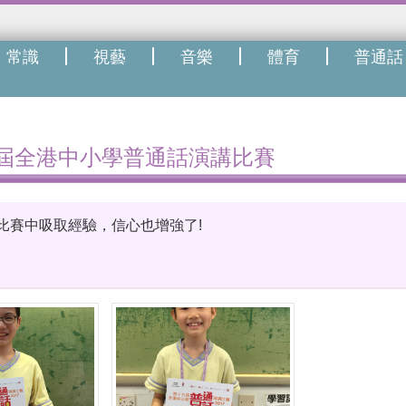
常識
視藝
音樂
體育
普通話
屆全港中小學普通話演講比賽
比賽中吸取經驗，信心也增強了!