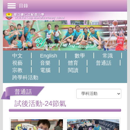
目錄
首頁
學校簡介
管理與組織
課程發展
中文
English
數學
常識
成長支援
視藝
音樂
體育
普通話
宗教
電腦
閱讀
學生表現
跨學科活動
校園生活
普通話
學校刊物
試後活動-24節氣
聯絡本校