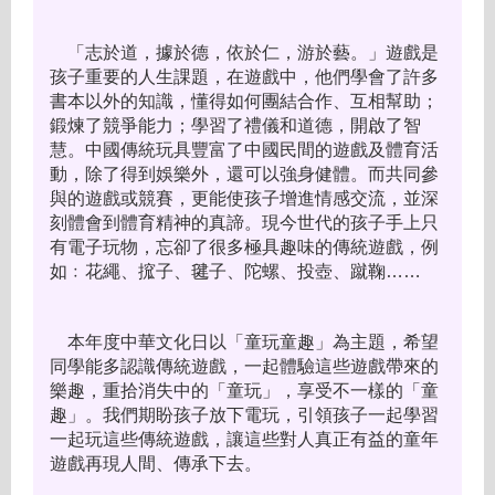
「志於道，據於德，依於仁，游於藝。」遊戲是
孩子重要的人生課題，在遊戲中，他們學會了許多
書本以外的知識，懂得如何團結合作、互相幫助；
鍛煉了競爭能力；學習了禮儀和道德，開啟了智
慧。中國傳統玩具豐富了中國民間的遊戲及體育活
動，除了得到娛樂外，還可以強身健體。而共同參
與的遊戲或競賽，更能使孩子增進情感交流，並深
刻體會到體育精神的真諦。現今世代的孩子手上只
有電子玩物，忘卻了很多極具趣味的傳統遊戲，例
如﹕花繩、搲子、毽子、陀螺、投壺、蹴鞠……
本年度中華文化日以「童玩童趣」為主題，希望
同學能多認識傳統遊戲，一起體驗這些遊戲帶來的
樂趣，重拾消失中的「童玩」，享受不一樣的「童
趣」。我們期盼孩子放下電玩，引領孩子一起學習
一起玩這些傳統遊戲，讓這些對人真正有益的童年
遊戲再現人間、傳承下去。