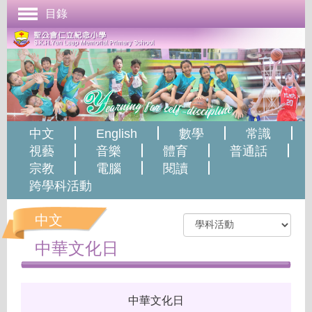
目錄
首頁
學校簡介
管理與組織
課程發展
中文
English
數學
常識
成長支援
視藝
音樂
體育
普通話
宗教
電腦
閱讀
學生表現
跨學科活動
校園生活
中文
學校刊物
中華文化日
聯絡本校
中華文化日