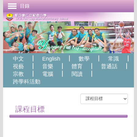
目錄
首頁
學校簡介
管理與組織
課程發展
中文
English
數學
常識
成長支援
視藝
音樂
體育
普通話
宗教
電腦
閱讀
學生表現
跨學科活動
校園生活
2021-2022
學校刊物
仁紀CEO
課程目標
聯絡本校