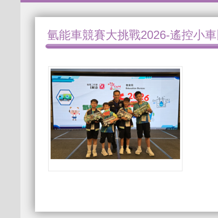
氫能車競賽大挑戰2026-遙控小