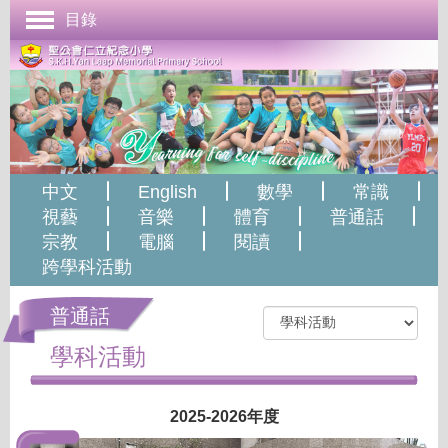
目錄
首頁
學校簡介
管理與組織
課程發展
中文
English
數學
常識
成長支援
視藝
音樂
體育
普通話
宗教
電腦
閱讀
學生表現
跨學科活動
校園生活
普通話
學校刊物
學科活動
聯絡本校
2025-2026年度