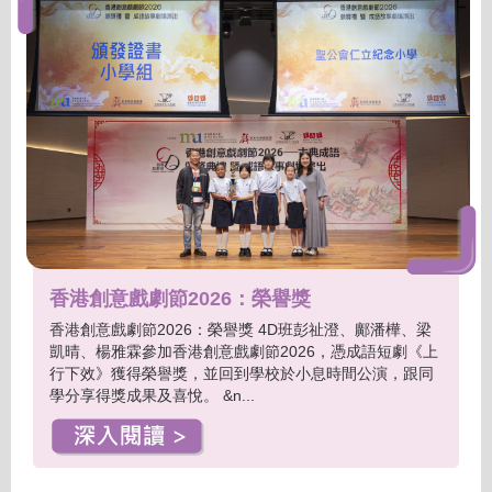
香港創意戲劇節2026：榮譽獎
香港創意戲劇節2026：榮譽獎 4D班彭祉澄、鄺潘樺、梁
凱晴、楊雅霖參加香港創意戲劇節2026，憑成語短劇《上
行下效》獲得榮譽獎，並回到學校於小息時間公演，跟同
學分享得獎成果及喜悅。 &n...