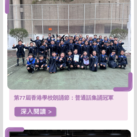
第77屆香港學校朗誦節：普通話集誦冠軍