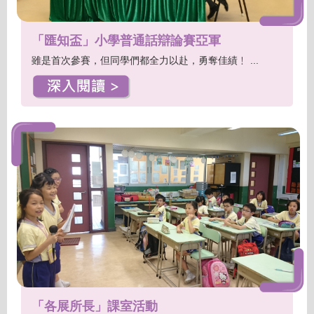
「匯知盃」小學普通話辯論賽亞軍
雖是首次參賽，但同學們都全力以赴，勇奪佳績﹗ ...
「各展所長」課室活動